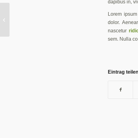
dapibus in, viv
Lorem ipsum 
A small gallery
dolor. Aenea
nascetur
ridi
sem. Nulla c
Eintrag teile