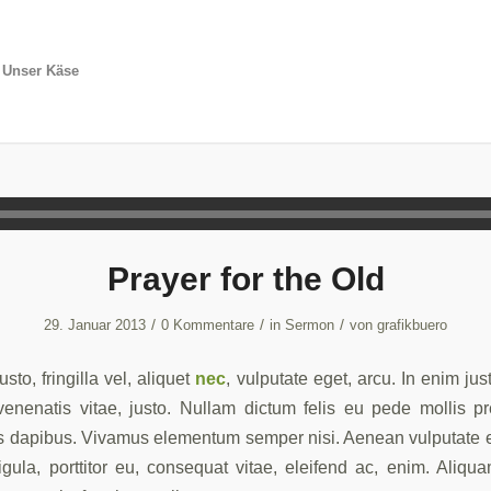
Unser Käse
Prayer for the Old
/
/
/
29. Januar 2013
0 Kommentare
in
Sermon
von
grafikbuero
to, fringilla vel, aliquet
nec
, vulputate eget, arcu. In enim jus
venenatis vitae, justo. Nullam dictum felis eu pede mollis pr
as dapibus. Vivamus elementum semper nisi. Aenean vulputate el
gula, porttitor eu, consequat vitae, eleifend ac, enim. Aliqu