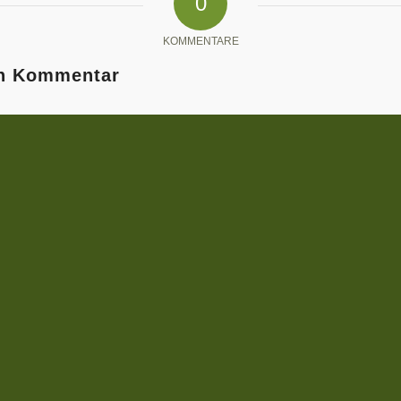
0
KOMMENTARE
en Kommentar
tar!
*
Name
*
E-Mail-Adresse
Website