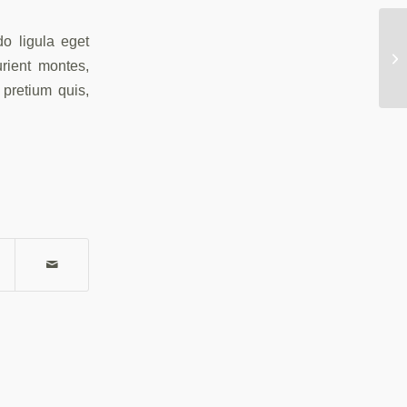
o ligula eget
He
rient montes,
 pretium quis,