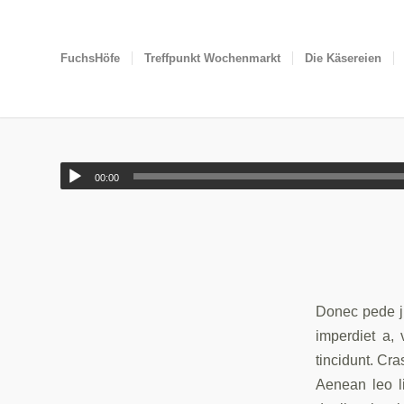
FuchsHöfe
Treffpunkt Wochenmarkt
Die Käsereien
00:00
Donec pede jus
imperdiet a, 
tincidunt. Cr
Aenean leo li