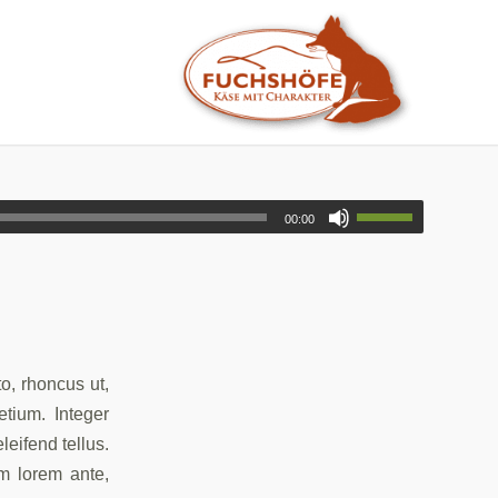
00:00
to, rhoncus ut,
etium. Integer
eifend tellus.
am lorem ante,